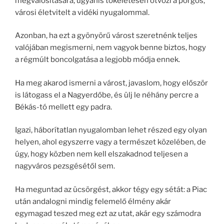
megvalósítására, ugyanis tökéletesen ötvözi a pörgős,
városi életvitelt a vidéki nyugalommal.
Azonban, ha ezt a gyönyörű várost szeretnénk teljes
valójában megismerni, nem vagyok benne biztos, hogy
a régmúlt boncolgatása a legjobb módja ennek.
Ha meg akarod ismerni a várost, javaslom, hogy először
is látogass el a Nagyerdőbe, és ülj le néhány percre a
Békás-tó mellett egy padra.
Igazi, háborítatlan nyugalomban lehet részed egy olyan
helyen, ahol egyszerre vagy a természet közelében, de
úgy, hogy közben nem kell elszakadnod teljesen a
nagyváros pezsgésétől sem.
Ha meguntad az ücsörgést, akkor tégy egy sétát: a Piac
után andalogni mindig felemelő élmény akár
egymagad teszed meg ezt az utat, akár egy számodra