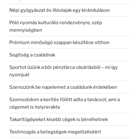
Népi gyógyászat és illóolajak egy kiránduláson
Póló nyomás kulturális rendezvényre, szép
mennyiségben
Prémium minőségű szappan készítése otthon
Segítség a családnak
Sportot űzünk a bőr pénztárca vásárlásból – mi így
nyomjuk!
Szerezzünk be napelemet a családunk érdekében
Szomszédom a kerítés fölött adta a tanácsot, ami a
cégemet is helyrerakta
Takarítógépeket kisebb cégek is bérelhetnek
Testmozgás a betegségek megelőzéséért