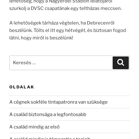
lehetőség, hogy a Nagyerdei Stadion lelátójáról
szurkolj a DVSC csapatának egy teltházas meccsen.
A lehetőségek tárháza végtelen, ha Debrecenről
beszélünk. Tölts el itt egy hétvégét, és biztosan fogod
látni, hogy miről is beszélünk!
Keresés
Keresé
a
következő
kifejezésre:
OLDALAK
A cégnek sokféle tintapatronra van szüksége
A család biztonsága a legfontosabb
A család mindig az első