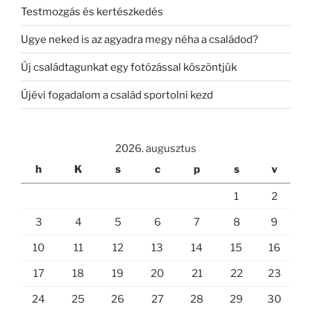
Testmozgás és kertészkedés
Ugye neked is az agyadra megy néha a családod?
Új családtagunkat egy fotózással köszöntjük
Újévi fogadalom a család sportolni kezd
2026. augusztus
h
K
s
c
p
s
v
1
2
3
4
5
6
7
8
9
10
11
12
13
14
15
16
17
18
19
20
21
22
23
24
25
26
27
28
29
30