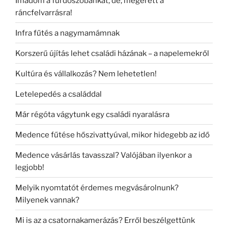
Imádom a fürdőszobánkat, de, megérett a
ráncfelvarrásra!
Infra fűtés a nagymamámnak
Korszerű újítás lehet családi házának – a napelemekről
Kultúra és vállalkozás? Nem lehetetlen!
Letelepedés a családdal
Már régóta vágytunk egy családi nyaralásra
Medence fűtése hőszivattyúval, mikor hidegebb az idő
Medence vásárlás tavasszal? Valójában ilyenkor a
legjobb!
Melyik nyomtatót érdemes megvásárolnunk?
Milyenek vannak?
Mi is az a csatornakamerázás? Erről beszélgettünk