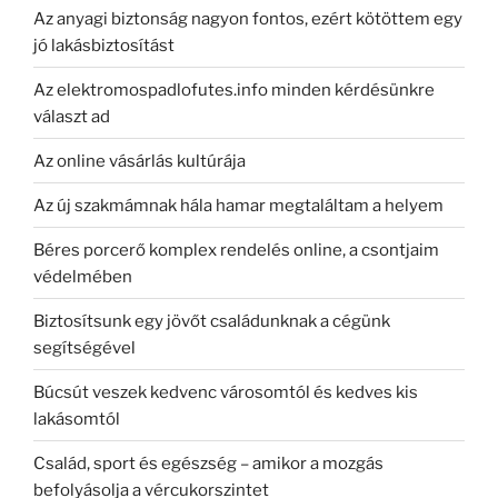
Az anyagi biztonság nagyon fontos, ezért kötöttem egy
jó lakásbiztosítást
Az elektromospadlofutes.info minden kérdésünkre
választ ad
Az online vásárlás kultúrája
Az új szakmámnak hála hamar megtaláltam a helyem
Béres porcerő komplex rendelés online, a csontjaim
védelmében
Biztosítsunk egy jövőt családunknak a cégünk
segítségével
Búcsút veszek kedvenc városomtól és kedves kis
lakásomtól
Család, sport és egészség – amikor a mozgás
befolyásolja a vércukorszintet