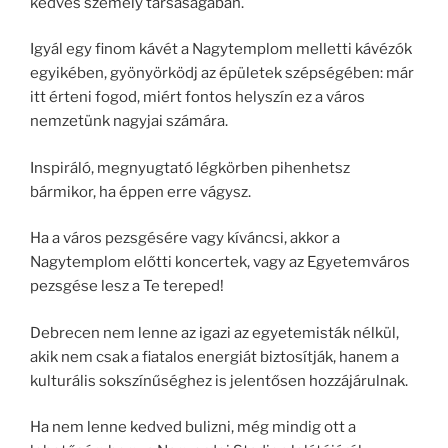
kedves személy társaságában.
Igyál egy finom kávét a Nagytemplom melletti kávézók
egyikében, gyönyörködj az épületek szépségében: már
itt érteni fogod, miért fontos helyszín ez a város
nemzetünk nagyjai számára.
Inspiráló, megnyugtató légkörben pihenhetsz
bármikor, ha éppen erre vágysz.
Ha a város pezsgésére vagy kíváncsi, akkor a
Nagytemplom előtti koncertek, vagy az Egyetemváros
pezsgése lesz a Te tereped!
Debrecen nem lenne az igazi az egyetemisták nélkül,
akik nem csak a fiatalos energiát biztosítják, hanem a
kulturális sokszínűséghez is jelentősen hozzájárulnak.
Ha nem lenne kedved bulizni, még mindig ott a