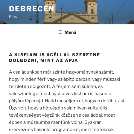
Tartalomhoz
DEBRECEN
Plus
Menü
A KISFIAM IS ACÉLLAL SZERETNE
DOLGOZNI, MINT AZ APJA
A családunkban már szinte hagyománynak számít,
hogy minden férfi vagy az építőiparban, vagy műszaki
területen dolgozott. A férjem sem különb, és
valószínűleg a most nyolcéves kisfiam is hasonló
pályára lép majd. Hadd meséljem el, hogyan derült ez ki.
Úgy volt, hogy a hétvégén valamilyen kulturális
tevékenységet végzünk közösen a családdal, most
éppen a múzeumba mentünk volna. Gyakran
szervezünk hasonló programokat, mert fontosnak