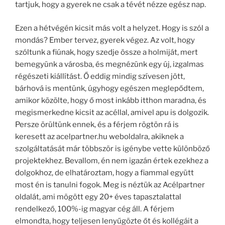
tartjuk, hogy a gyerek ne csak a tévét nézze egész nap.
Ezen a hétvégén kicsit más volt a helyzet. Hogy is szól a
mondás? Ember tervez, gyerek végez. Az volt, hogy
szóltunk a fiúnak, hogy szedje össze a holmiját, mert
bemegyünk a városba, és megnézünk egy új, izgalmas
régészeti kiállítást. Ő eddig mindig szívesen jött,
bárhová is mentünk, úgyhogy egészen meglepődtem,
amikor közölte, hogy ő most inkább itthon maradna, és
megismerkedne kicsit az acéllal, amivel apu is dolgozik.
Persze örültünk ennek, és a férjem rögtön rá is
keresett az acelpartner.hu weboldalra, akiknek a
szolgáltatását már többször is igénybe vette különböző
projektekhez. Bevallom, én nem igazán értek ezekhez a
dolgokhoz, de elhatároztam, hogy a fiammal együtt
most én is tanulni fogok. Meg is néztük az Acélpartner
oldalát, ami mögött egy 20+ éves tapasztalattal
rendelkező, 100%-ig magyar cég áll. A férjem
elmondta, hogy teljesen lenyűgözte őt és kollégáit a