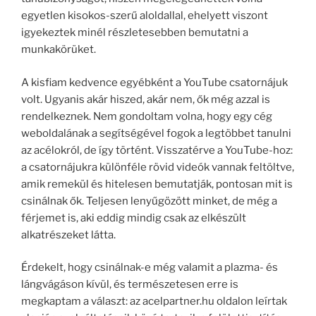
egyetlen kisokos-szerű aloldallal, ehelyett viszont
igyekeztek minél részletesebben bemutatni a
munkakörüket.
A kisfiam kedvence egyébként a YouTube csatornájuk
volt. Ugyanis akár hiszed, akár nem, ők még azzal is
rendelkeznek. Nem gondoltam volna, hogy egy cég
weboldalának a segítségével fogok a legtöbbet tanulni
az acélokról, de így történt. Visszatérve a YouTube-hoz:
a csatornájukra különféle rövid videók vannak feltöltve,
amik remekül és hitelesen bemutatják, pontosan mit is
csinálnak ők. Teljesen lenyűgözött minket, de még a
férjemet is, aki eddig mindig csak az elkészült
alkatrészeket látta.
Érdekelt, hogy csinálnak-e még valamit a plazma- és
lángvágáson kívül, és természetesen erre is
megkaptam a választ: az acelpartner.hu oldalon leírtak