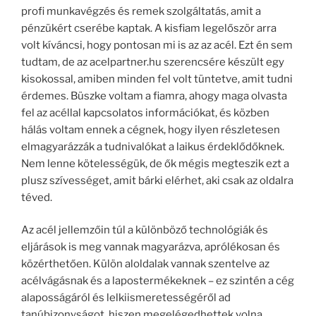
profi munkavégzés és remek szolgáltatás, amit a
pénzükért cserébe kaptak. A kisfiam legelőször arra
volt kíváncsi, hogy pontosan mi is az az acél. Ezt én sem
tudtam, de az acelpartner.hu szerencsére készült egy
kisokossal, amiben minden fel volt tüntetve, amit tudni
érdemes. Büszke voltam a fiamra, ahogy maga olvasta
fel az acéllal kapcsolatos információkat, és közben
hálás voltam ennek a cégnek, hogy ilyen részletesen
elmagyarázzák a tudnivalókat a laikus érdeklődőknek.
Nem lenne kötelességük, de ők mégis megteszik ezt a
plusz szívességet, amit bárki elérhet, aki csak az oldalra
téved.
Az acél jellemzőin túl a különböző technológiák és
eljárások is meg vannak magyarázva, aprólékosan és
közérthetően. Külön aloldalak vannak szentelve az
acélvágásnak és a lapostermékeknek – ez szintén a cég
alaposságáról és lelkiismeretességéről ad
tanúbizonyságot, hiszen megelégedhettek volna