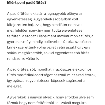
Miért pont padlófűtés?
A padlófűtésnek talán a legnagyobb előnye az
egyenletesség. A gyerekek szobájában volt
kifejezetten baj azzal, hogy a radiátor nem volt
megfelelően nagy, így nem tudta egyenletesen
felfűteni a szobát. Hiába ment maximumon a fűtés, a
gyerekek még mindig pulóverben ültek a szobában.
Ennek szerettünk volna véget vetni azzal, hogy egy
sokkal megbízhatóbb, sokkal egyenletesebb fűtési
rendszerre váltunk.
A padlófűtés, sőt, mondhatni, az összes elektromos
fűtés más fizikai adottságot használ, mint a radiátorok,
így egészen egyenletesen képesek sugározni a
meleget.
A gyerekek is nagyon élvezik, hogy a földön ülve sem
fáznak, hogy nem feltétlenül kell zoknit magukra