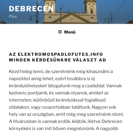
Tartalomhoz
DEBRECEN
Plus
Menü
AZ ELEKTROMOSPADLOFUTES.INFO
MINDEN KÉRDÉSÜNKRE VÁLASZT AD
Kezd hideg lenni, de szeretnénk még kihasználni a
napsütést amíg lehet, ezért továbbra is új
kirándulóhelyeket látogatunk meg a családdal. Vannak
kedvenc pontjaink, és vannak olyanok, amiket az
interneten, különböző kirándulással foglalkozó
oldalakon, vagy csoportokban találtunk. Nagyon sok
hely van az országban, amit még meg szeretnénk nézni.
A fővárosban is vannak erdők, kilátók, illetve Debrecen
környékén is van mit bőven megnéznünk. A nagyobb