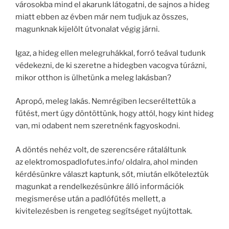
városokba mind el akarunk látogatni, de sajnos a hideg
miatt ebben az évben már nem tudjuk az összes,
magunknak kijelölt útvonalat végig járni.
Igaz, a hideg ellen melegruhákkal, forró teával tudunk
védekezni, de ki szeretne a hidegben vacogva túrázni,
mikor otthon is ülhetünk a meleg lakásban?
Apropó, meleg lakás. Nemrégiben lecseréltettük a
fűtést, mert úgy döntöttünk, hogy attól, hogy kint hideg
van, mi odabent nem szeretnénk fagyoskodni.
A döntés nehéz volt, de szerencsére rátaláltunk
az elektromospadlofutes.info/ oldalra, ahol minden
kérdésünkre választ kaptunk, sőt, miután elköteleztük
magunkat a rendelkezésünkre álló információk
megismerése után a padlófűtés mellett, a
kivitelezésben is rengeteg segítséget nyújtottak.