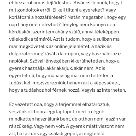
ehhez a rohamos fejlődéshez. Kíváncsi lennék, hogy ti
mit gondoltok erről! El kell tiltani a gyereket? Vagy
korlátozni a hozzáféréseit? Netán megszabni, hogy egy
nap hány órát netezhet? Tényleg nem könnyű ez a
kérdéskör, szerintem ahány szülő, annyi féleképpen
vélekedik a témáról. Azt is tudom, hogy a suliban ma
már megkövetelik az online jelenlétet, a házik és
dolgozatok megírását a laptopon, vagy használni az e-
naplókat. Szóval lényegében kikerülhetetlen, hogy a
gyerek használja, akár akarjuk, akár nem. Az is
egyértelmű, hogy manapság már nem feltétlen a
tudást kell megszerezniük, hanem azt a képességet,
hogy a tudáshoz hol férnek hozzá. Vagyis az interneten.
Ez vezetett oda, hogy a férjemmel elhatároztuk,
veszünk otthonra egy laptopot, mert a cégnél
mindketten használunk bent, de otthon nem igazán van
rá szükség. Vagy nem volt. A gyerek miatt viszont nem
árt, ha tartunk egy családi gépet, a megfelelő