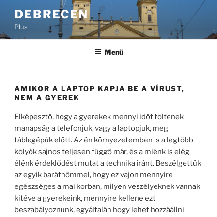
Tartalomhoz
DEBRECEN
Plus
Menü
AMIKOR A LAPTOP KAPJA BE A VÍRUST,
NEM A GYEREK
Elképesztő, hogy a gyerekek mennyi időt töltenek
manapság a telefonjuk, vagy a laptopjuk, meg
táblagépük előtt. Az én környezetemben is a legtöbb
kölyök sajnos teljesen függő már, és a miénk is elég
élénk érdeklődést mutat a technika iránt. Beszélgettük
az egyik barátnőmmel, hogy ez vajon mennyire
egészséges a mai korban, milyen veszélyeknek vannak
kitéve a gyerekeink, mennyire kellene ezt
beszabályoznunk, egyáltalán hogy lehet hozzáállni