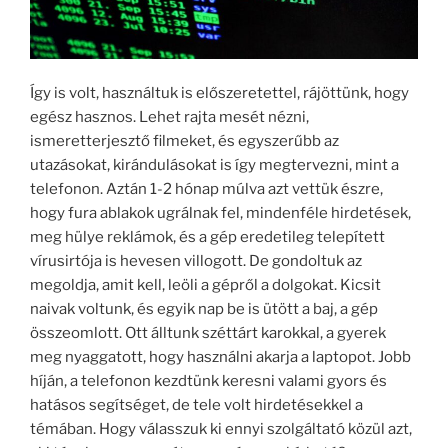
Így is volt, használtuk is előszeretettel, rájöttünk, hogy
egész hasznos. Lehet rajta mesét nézni,
ismeretterjesztő filmeket, és egyszerűbb az
utazásokat, kirándulásokat is így megtervezni, mint a
telefonon. Aztán 1-2 hónap múlva azt vettük észre,
hogy fura ablakok ugrálnak fel, mindenféle hirdetések,
meg hülye reklámok, és a gép eredetileg telepített
vírusirtója is hevesen villogott. De gondoltuk az
megoldja, amit kell, leöli a gépről a dolgokat. Kicsit
naivak voltunk, és egyik nap be is ütött a baj, a gép
összeomlott. Ott álltunk széttárt karokkal, a gyerek
meg nyaggatott, hogy használni akarja a laptopot. Jobb
híján, a telefonon kezdtünk keresni valami gyors és
hatásos segítséget, de tele volt hirdetésekkel a
témában. Hogy válasszuk ki ennyi szolgáltató közül azt,