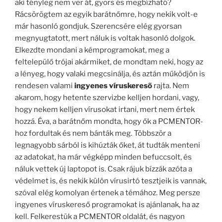
aki tényleg nem ver át, gyors és megbízható?
Rácsörögtem az egyik barátnőmre, hogy nekik volt-e
már hasonló gondjuk. Szerencsére elég gyorsan
megnyugtatott, mert náluk is voltak hasonló dolgok.
Elkezdte mondani a kémprogramokat, meg a
feltelepülő trójai akármiket, de mondtam neki, hogy az
a lényeg, hogy valaki megcsinálja, és aztán működjön is
rendesen valami
ingyenes víruskereső
rajta. Nem
akarom, hogy hetente szervizbe kelljen hordani, vagy,
hogy nekem kelljen vírusokat irtani, mert nem értek
hozzá. Éva, a barátnőm mondta, hogy ők a PCMENTOR-
hoz fordultak és nem bánták meg. Többször a
legnagyobb sárból is kihúzták őket, át tudták menteni
az adatokat, ha már végképp minden befuccsolt, és
náluk vettek új laptopot is. Csak rájuk bízzák azóta a
védelmet is, és nekik külön vírusirtó tesztjeik is vannak,
szóval elég komolyan értenek a témához. Meg persze
ingyenes víruskereső programokat is ajánlanak, ha az
kell. Felkerestük a PCMENTOR oldalát, és nagyon